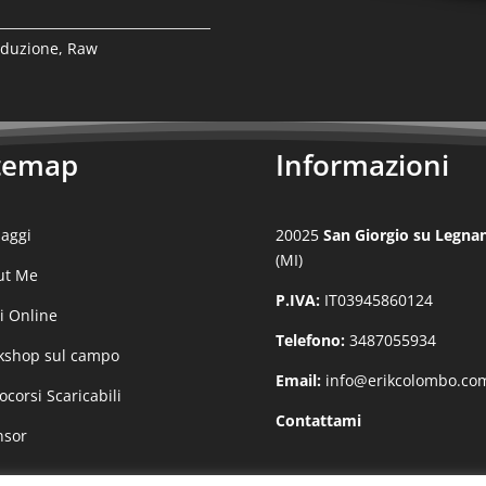
oduzione
,
Raw
temap
Informazioni
aggi
20025
San Giorgio su Legna
(MI)
ut Me
P.IVA:
IT03945860124
i Online
Telefono:
3487055934
kshop sul campo
Email:
info@erikcolombo.co
ocorsi Scaricabili
Contattami
nsor