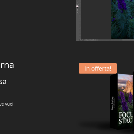
urna
In offerta!
sa
ve vuoi!