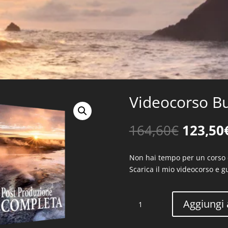
Videocorso B
Il
164,60
€
123,50
prezzo
origina
Non hai tempo per un corso d
era:
Scarica il mio videocorso e 
164,60€
Videocorso
Aggiungi a
Bundle
Diurna