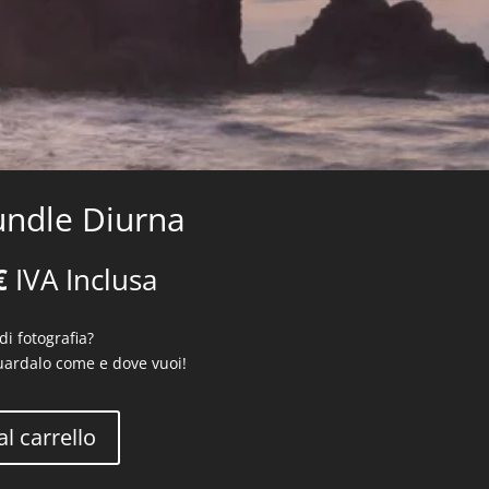
undle Diurna
Il
€
IVA Inclusa
prezzo
le
attuale
i fotografia?
è:
guardalo come e dove vuoi!
.
123,50€.
l carrello