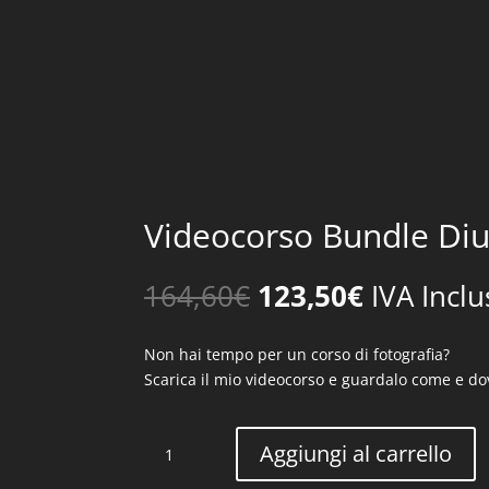
Videocorso Bundle Di
Il
Il
164,60
€
123,50
€
IVA Inclu
prezzo
prezzo
originale
attuale
Non hai tempo per un corso di fotografia?
era:
è:
Scarica il mio videocorso e guardalo come e do
164,60€.
123,50€.
Videocorso
Aggiungi al carrello
Bundle
Diurna