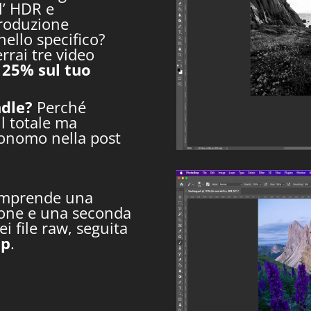
l’ HDR e
Produzione
nello specifico?
rrai tre video
 25% sul tuo
ndle?
Perché
ul totale ma
tonomo nella post
 comprende una
zione e una seconda
i file raw, seguita
op
.