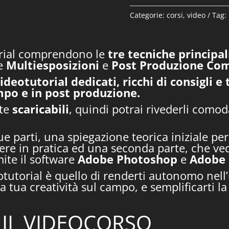
quantità
Categorie:
corsi
,
video
Tag:
orial comprendono le
tre tecniche principal
e
Multiesposizioni
e
Post
Produzione
Com
videotutorial dedicati, ricchi di consigli 
mpo e in post produzione.
nte
scaricabili
, quindi potrai rivederli com
due parti, una spiegazione teorica iniziale p
re in pratica ed una seconda parte, che ved
mite il software
Adobe
Photoshop
e
Adobe
tutorial è quello di renderti autonomo nell’u
a tua creatività sul campo, e semplificarti la
O IL VIDEOCORSO