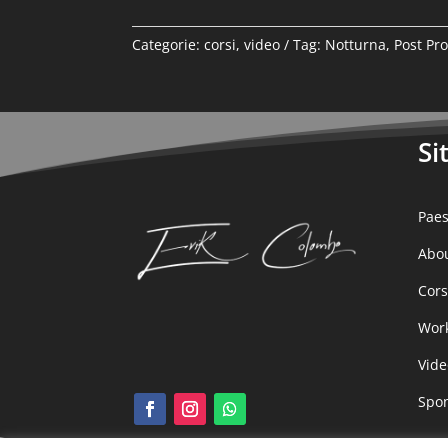
quantità
Categorie:
corsi
,
video
Tag:
Notturna
,
Post Pr
Si
Paes
Abo
Cors
Wor
Vide
Spo