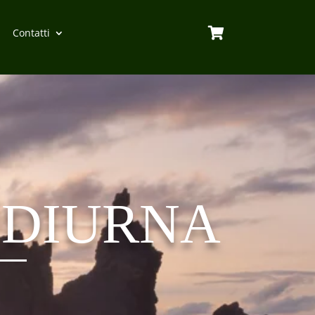

Contatti
 DIURNA