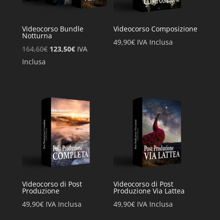
Videocorso Bundle
Videocorso Composizione
Notturna
49,90
€
IVA Inclusa
Il
Il
164,60
€
123,50
€
IVA
prezzo
prezzo
Inclusa
originale
attuale
era:
è:
164,60€.
123,50€.
Videocorso di Post
Videocorso di Post
Produzione
Produzione Via Lattea
49,90
€
IVA Inclusa
49,90
€
IVA Inclusa