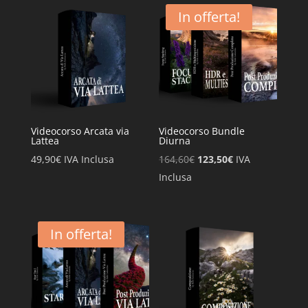
In offerta!
Videocorso Arcata via
Videocorso Bundle
Lattea
Diurna
Il
Il
49,90
€
IVA Inclusa
164,60
€
123,50
€
IVA
prezzo
prezzo
Inclusa
originale
attuale
era:
è:
164,60€.
123,50€.
In offerta!