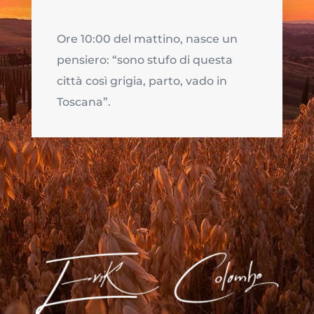
Ore 10:00 del mattino, nasce un
pensiero: “sono stufo di questa
città così grigia, parto, vado in
Toscana”.